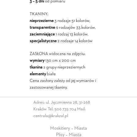
3 – 5 dni
od pomiaru
TKANINY:
nieprzezierne
3 rodzaje 51 kolorów,
transparentne
9 rodzajów 33 kolorów,
zaciemniające
1 rodzaj 13 kolorów,
specjalistyczne
2 rodzaje 14 kolorów
ZASŁONA widoczna na zdjęciu:
wymiary
130 cm x 200 cm
tkanina
z grupy nieprzeziernych
elementy
białe
Cena zasłony zależy od jej wymiarów i
zastosowanej tkaniny.
Adres: ul. Jęczmienna 28, 31-268
Kraków Tel:
506 735 704
Mail:
centrala@krakzal.pl
Moskitiery – Miasta
Plisy – Miasta