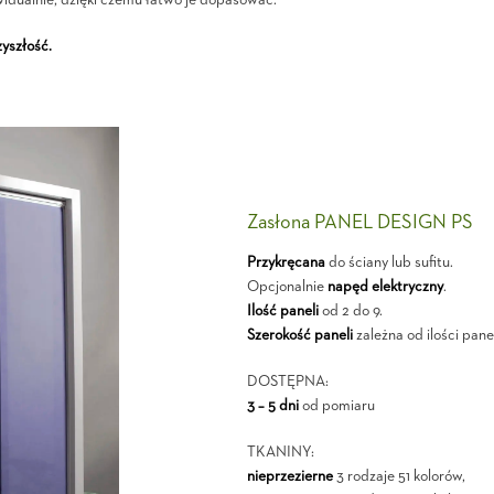
idualnie, dzięki czemu łatwo je dopasować.
yszłość.
Zasłona PANEL DESIGN PS
Przykręcana
do ściany lub sufitu.
Opcjonalnie
napęd elektryczny
.
Ilość paneli
od 2 do 9.
Szerokość paneli
zależna od ilości panel
DOSTĘPNA:
3 – 5 dni
od pomiaru
TKANINY:
nieprzezierne
3 rodzaje 51 kolorów,