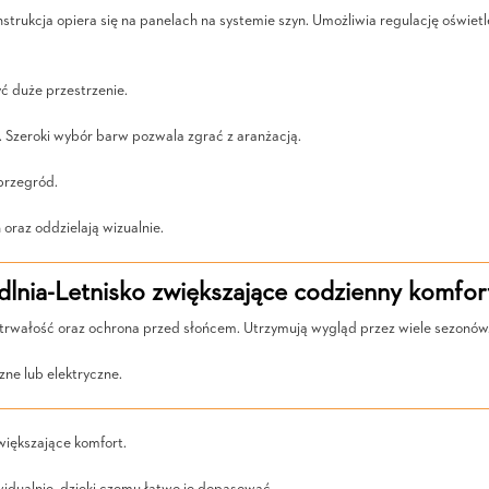
onstrukcja opiera się na panelach na systemie szyn. Umożliwia regulację oświet
ć duże przestrzenie.
. Szeroki wybór barw pozwala zgrać z aranżacją.
 przegród.
oraz oddzielają wizualnie.
lnia-Letnisko zwiększające codzienny komfor
 trwałość oraz ochrona przed słońcem. Utrzymują wygląd przez wiele sezonów
ne lub elektryczne.
większające komfort.