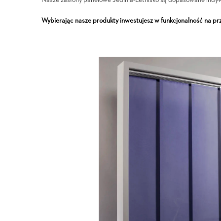
Nasze zasłony panelowe Jedlnia-Letnisko są dopasowane indyw
Wybierając nasze produkty inwestujesz w funkcjonalność na prz