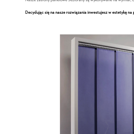
Nasze zasłony panelowe Jeziorany są wykonywane na wymiar, dz
Decydując się na nasze rozwiązania inwestujesz w estetykę na 