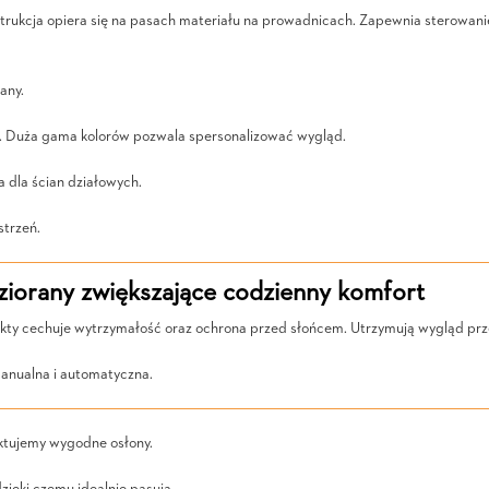
nstrukcja opiera się na pasach materiału na prowadnicach. Zapewnia sterowan
any.
ne. Duża gama kolorów pozwala spersonalizować wygląd.
a dla ścian działowych.
strzeń.
iorany zwiększające codzienny komfort
kty cechuje wytrzymałość oraz ochrona przed słońcem. Utrzymują wygląd prze
anualna i automatyczna.
ktujemy wygodne osłony.