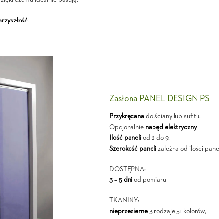
ięki czemu idealnie pasują.
przyszłość.
Zasłona PANEL DESIGN PS
Przykręcana
do ściany lub sufitu.
Opcjonalnie
napęd elektryczny
.
Ilość paneli
od 2 do 9.
Szerokość paneli
zależna od ilości panel
DOSTĘPNA:
3 – 5 dni
od pomiaru
TKANINY:
nieprzezierne
3 rodzaje 51 kolorów,