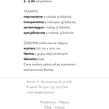
3 – 5 dni
od pomiaru
TKANINY:
nieprzezierne
3 rodzaje 51 kolorów,
transparentne
9 rodzajów 33 kolorów,
zaciemniające
1 rodzaj 13 kolorów,
specjalistyczne
2 rodzaje 14 kolorów
ZASŁONA widoczna na zdjęciu:
wymiary
130 cm x 200 cm
tkanina
z grupy nieprzeziernych
elementy
białe
Cena zasłony zależy od jej wymiarów i
zastosowanej tkaniny.
Adres: ul. Jęczmienna 28, 31-268
Kraków Tel:
506 735 704
Mail:
centrala@krakzal.pl
Moskitiery – Miasta
Plisy – Miasta