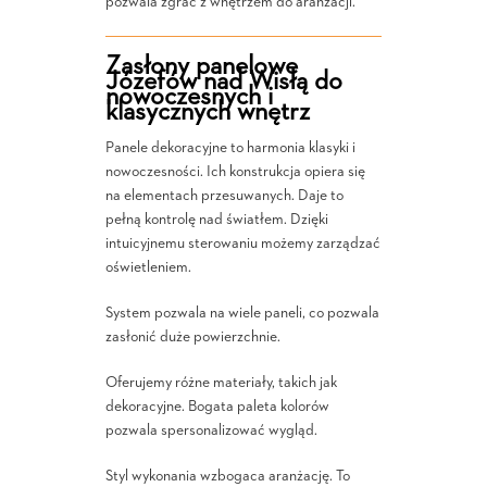
pozwala zgrać z wnętrzem do aranżacji.
Zasłony panelowe
Józefów nad Wisłą do
nowoczesnych i
klasycznych wnętrz
Panele dekoracyjne to harmonia klasyki i
nowoczesności. Ich konstrukcja opiera się
na elementach przesuwanych. Daje to
pełną kontrolę nad światłem. Dzięki
intuicyjnemu sterowaniu możemy zarządzać
oświetleniem.
System pozwala na wiele paneli, co pozwala
zasłonić duże powierzchnie.
Oferujemy różne materiały, takich jak
dekoracyjne. Bogata paleta kolorów
pozwala spersonalizować wygląd.
Styl wykonania wzbogaca aranżację. To