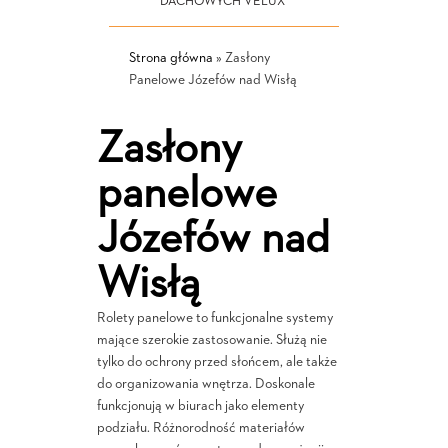
DACHOWYCH VELUX
Strona główna
»
Zasłony
Panelowe Józefów nad Wisłą
Zasłony
panelowe
Józefów nad
Wisłą
Rolety panelowe to funkcjonalne systemy
mające szerokie zastosowanie. Służą nie
tylko do ochrony przed słońcem, ale także
do organizowania wnętrza. Doskonale
funkcjonują w biurach jako elementy
podziału. Różnorodność materiałów