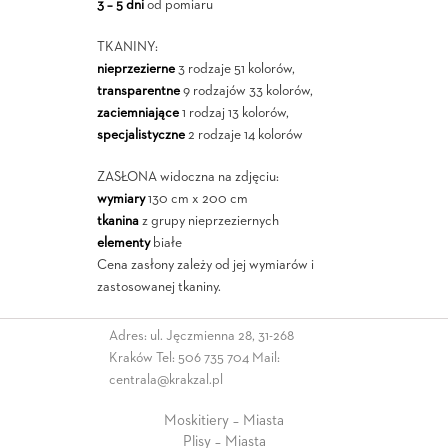
3 – 5 dni
od pomiaru
TKANINY:
nieprzezierne
3 rodzaje 51 kolorów,
transparentne
9 rodzajów 33 kolorów,
zaciemniające
1 rodzaj 13 kolorów,
specjalistyczne
2 rodzaje 14 kolorów
ZASŁONA widoczna na zdjęciu:
wymiary
130 cm x 200 cm
tkanina
z grupy nieprzeziernych
elementy
białe
Cena zasłony zależy od jej wymiarów i
zastosowanej tkaniny.
Adres: ul. Jęczmienna 28, 31-268
Kraków Tel:
506 735 704
Mail:
centrala@krakzal.pl
Moskitiery – Miasta
Plisy – Miasta