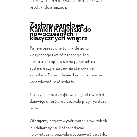
kolorów i tkanin pozwala spersonalizować
produkt do aranżacji.
Zasłony panelowe
Kamień Krajeński do
nowoczesnych i
klasycznych wnętrz
Panele przesuwne to mix designu
klasycznego i współczesnego. Ich
konstrukcja opiera się na panelach na
systemie szyn. Zapewnia sterowanie
światłem. Dzięki płynnej kontroli możemy
kontrolować ilość światła.
Na szynie może znajdować się od dwóch do
dziewięciu torów, co pozwala przykryć duże
okna.
Oferujemy bogaty wybór materiałów, takich
jak dekoracyjne. Różnorodność
kolorystyczna pozwala dostosować do stylu.