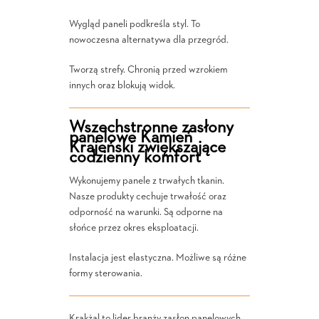
Wygląd paneli podkreśla styl. To
nowoczesna alternatywa dla przegród.
Tworzą strefy. Chronią przed wzrokiem
innych oraz blokują widok.
Wszechstronne zasłony
panelowe Kamień
Krajeński zwiększające
codzienny komfort
Wykonujemy panele z trwałych tkanin.
Nasze produkty cechuje trwałość oraz
odporność na warunki. Są odporne na
słońce przez okres eksploatacji.
Instalacja jest elastyczna. Możliwe są różne
formy sterowania.
Krakżal to lider branży zasłon panelowych.