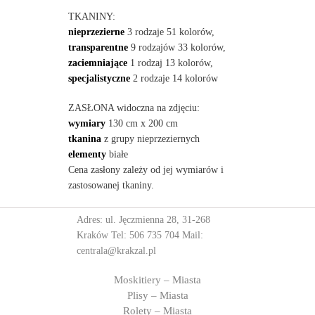
TKANINY:
nieprzezierne
3 rodzaje 51 kolorów,
transparentne
9 rodzajów 33 kolorów,
zaciemniające
1 rodzaj 13 kolorów,
specjalistyczne
2 rodzaje 14 kolorów
ZASŁONA widoczna na zdjęciu:
wymiary
130 cm x 200 cm
tkanina
z grupy nieprzeziernych
elementy
białe
Cena zasłony zależy od jej wymiarów i
zastosowanej tkaniny.
Adres: ul. Jęczmienna 28, 31-268
Kraków Tel:
506 735 704
Mail:
centrala@krakzal.pl
Moskitiery – Miasta
Plisy – Miasta
Rolety – Miasta