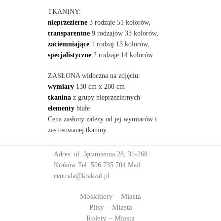
TKANINY:
nieprzezierne
3 rodzaje 51 kolorów,
transparentne
9 rodzajów 33 kolorów,
zaciemniające
1 rodzaj 13 kolorów,
specjalistyczne
2 rodzaje 14 kolorów
ZASŁONA widoczna na zdjęciu:
wymiary
130 cm x 200 cm
tkanina
z grupy nieprzeziernych
elementy
białe
Cena zasłony zależy od jej wymiarów i
zastosowanej tkaniny.
Adres: ul. Jęczmienna 28, 31-268
Kraków Tel:
506 735 704
Mail:
centrala@krakzal.pl
Moskitiery – Miasta
Plisy – Miasta
Rolety – Miasta