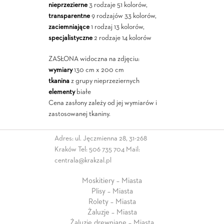
nieprzezierne
3 rodzaje 51 kolorów,
transparentne
9 rodzajów 33 kolorów,
zaciemniające
1 rodzaj 13 kolorów,
specjalistyczne
2 rodzaje 14 kolorów
ZASŁONA widoczna na zdjęciu:
wymiary
130 cm x 200 cm
tkanina
z grupy nieprzeziernych
elementy
białe
Cena zasłony zależy od jej wymiarów i
zastosowanej tkaniny.
Adres: ul. Jęczmienna 28, 31-268
Kraków Tel:
506 735 704
Mail:
centrala@krakzal.pl
Moskitiery – Miasta
Plisy – Miasta
Rolety – Miasta
Żaluzje – Miasta
Żaluzje drewniane – Miasta