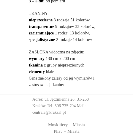
3 – 5 dni
od pomiaru
TKANINY:
nieprzezierne
3 rodzaje 51 kolorów,
transparentne
9 rodzajów 33 kolorów,
zaciemniające
1 rodzaj 13 kolorów,
specjalistyczne
2 rodzaje 14 kolorów
ZASŁONA widoczna na zdjęciu:
wymiary
130 cm x 200 cm
tkanina
z grupy nieprzeziernych
elementy
białe
Cena zasłony zależy od jej wymiarów i
zastosowanej tkaniny.
Adres: ul. Jęczmienna 28, 31-268
Kraków Tel:
506 735 704
Mail:
centrala@krakzal.pl
Moskitiery – Miasta
Plisy – Miasta