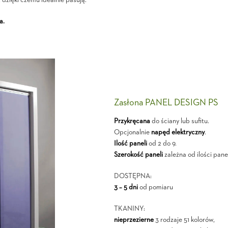
dzięki czemu idealnie pasują.
a.
Zasłona PANEL DESIGN PS
Przykręcana
do ściany lub sufitu.
Opcjonalnie
napęd elektryczny
.
Ilość paneli
od 2 do 9.
Szerokość paneli
zależna od ilości panel
DOSTĘPNA:
3 – 5 dni
od pomiaru
TKANINY:
nieprzezierne
3 rodzaje 51 kolorów,