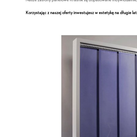
Nasze zasłony panelowe Kraśnik są dopasowane indywidualnie, 
Korzystając z naszej oferty inwestujesz w estetykę na długie lat