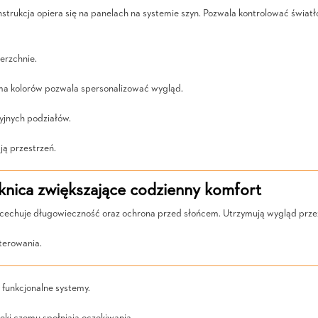
onstrukcja opiera się na panelach na systemie szyn. Pozwala kontrolować świa
erzchnie.
gama kolorów pozwala spersonalizować wygląd.
cyjnych podziałów.
ją przestrzeń.
nica zwiększające codzienny komfort
cechuje długowieczność oraz ochrona przed słońcem. Utrzymują wygląd przez
terowania.
funkcjonalne systemy.