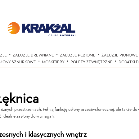
ZJE
ŻALUZJE DREWNIANE
ŻALUZJE POZIOME
ŻALUZJE PIONOWE
SŁONY SZNURKOWE
MOSKITIERY
ROLETY ZEWNĘTRZNE
DODATKI 
Łęknica
ych przestrzeniach. Pełnią funkcję osłony przeciwsłonecznej, ale także do wyd
ać idealne zasłony do wymagań.
esnych i klasycznych wnętrz