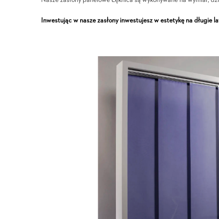
Nasze zasłony panelowe Łęknica są wykonywane na wymiar, dzię
Inwestując w nasze zasłony inwestujesz w estetykę na długie la