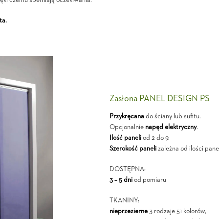
ki czemu spełniają oczekiwania.
ta.
Zasłona PANEL DESIGN PS
Przykręcana
do ściany lub sufitu.
Opcjonalnie
napęd elektryczny
.
Ilość paneli
od 2 do 9.
Szerokość paneli
zależna od ilości panel
DOSTĘPNA:
3 – 5 dni
od pomiaru
TKANINY:
nieprzezierne
3 rodzaje 51 kolorów,