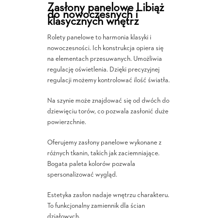
Zasłony panelowe Libiąż
do nowoczesnych i
klasycznych wnętrz
Rolety panelowe to harmonia klasyki i
nowoczesności. Ich konstrukcja opiera się
na elementach przesuwanych. Umożliwia
regulację oświetlenia. Dzięki precyzyjnej
regulacji możemy kontrolować ilość światła.
Na szynie może znajdować się od dwóch do
dziewięciu torów, co pozwala zasłonić duże
powierzchnie.
Oferujemy zasłony panelowe wykonane z
różnych tkanin, takich jak zaciemniające.
Bogata paleta kolorów pozwala
spersonalizować wygląd.
Estetyka zasłon nadaje wnętrzu charakteru.
To funkcjonalny zamiennik dla ścian
działowych.