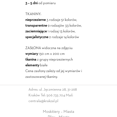
3 – 5 dni
od pomiaru
TKANINY:
nieprzezierne
3 rodzaje 51 kolorów,
transparentne
9 rodzajów 33 kolorów,
zaciemniające
1 rodzaj 13 kolorów,
specjalistyczne
2 rodzaje 14 kolorów
ZASŁONA widoczna na zdjęciu:
wymiary
130 cm x 200 cm
tkanina
z grupy nieprzeziernych
elementy
białe
Cena zasłony zależy od jej wymiarów i
zastosowanej tkaniny.
Adres: ul. Jęczmienna 28, 31-268
Kraków Tel:
506 735 704
Mail:
centrala@krakzal.pl
Moskitiery – Miasta