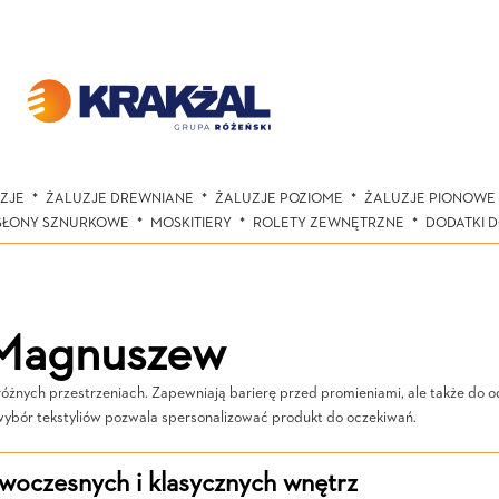
ZJE
ŻALUZJE DREWNIANE
ŻALUZJE POZIOME
ŻALUZJE PIONOWE
SŁONY SZNURKOWE
MOSKITIERY
ROLETY ZEWNĘTRZNE
DODATKI 
 Magnuszew
nych przestrzeniach. Zapewniają barierę przed promieniami, ale także do od
wybór tekstyliów pozwala spersonalizować produkt do oczekiwań.
oczesnych i klasycznych wnętrz