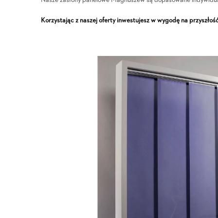
Nasze zasłony panelowe Magnuszew są dopasowane indywidual
Korzystając z naszej oferty inwestujesz w wygodę na przyszłość