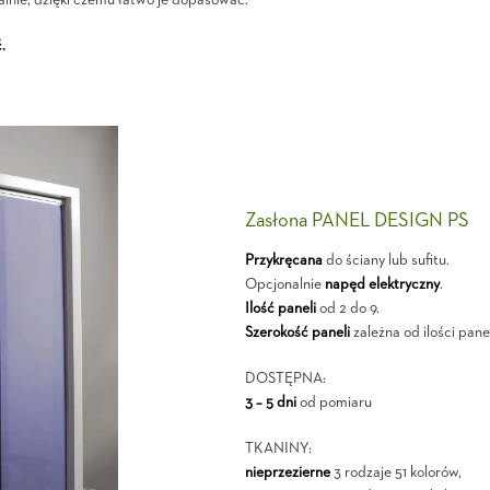
nie, dzięki czemu łatwo je dopasować.
.
Zasłona PANEL DESIGN PS
Przykręcana
do ściany lub sufitu.
Opcjonalnie
napęd elektryczny
.
Ilość paneli
od 2 do 9.
Szerokość paneli
zależna od ilości panel
DOSTĘPNA:
3 – 5 dni
od pomiaru
TKANINY:
nieprzezierne
3 rodzaje 51 kolorów,