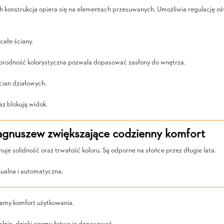
ch konstrukcja opiera się na elementach przesuwanych. Umożliwia regulację o
całe ściany.
żnorodność kolorystyczna pozwala dopasować zasłony do wnętrza.
cian działowych.
z blokują widok.
gnuszew zwiększające codzienny komfort
je solidność oraz trwałość koloru. Są odporne na słońce przez długie lata.
ualna i automatyczna.
amy komfort użytkowania.