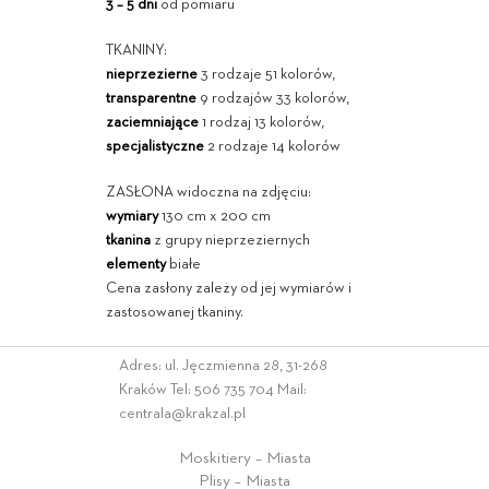
3 – 5 dni
od pomiaru
TKANINY:
nieprzezierne
3 rodzaje 51 kolorów,
transparentne
9 rodzajów 33 kolorów,
zaciemniające
1 rodzaj 13 kolorów,
specjalistyczne
2 rodzaje 14 kolorów
ZASŁONA widoczna na zdjęciu:
wymiary
130 cm x 200 cm
tkanina
z grupy nieprzeziernych
elementy
białe
Cena zasłony zależy od jej wymiarów i
zastosowanej tkaniny.
Adres: ul. Jęczmienna 28, 31-268
Kraków Tel:
506 735 704
Mail:
centrala@krakzal.pl
Moskitiery – Miasta
Plisy – Miasta