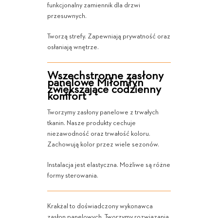
funkcjonalny zamiennik dla drzwi
przesuwnych.
Tworzą strefy. Zapewniają prywatność oraz
osłaniają wnętrze.
Wszechstronne zasłony
panelowe Miłomłyn
zwiększające codzienny
komfort
Tworzymy zasłony panelowe z trwałych
tkanin. Nasze produkty cechuje
niezawodność oraz trwałość koloru.
Zachowują kolor przez wiele sezonów.
Instalacja jest elastyczna. Możliwe są różne
formy sterowania.
Krakżal to doświadczony wykonawca
zasłon panelowych. Tworzymy rozwiązania