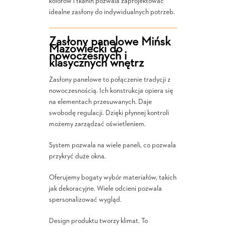
kolorów i tkanin pozwala zaprojektować
idealne zasłony do indywidualnych potrzeb.
Zasłony panelowe Mińsk
Mazowiecki do
nowoczesnych i
klasycznych wnętrz
Zasłony panelowe to połączenie tradycji z
nowoczesnością. Ich konstrukcja opiera się
na elementach przesuwanych. Daje
swobodę regulacji. Dzięki płynnej kontroli
możemy zarządzać oświetleniem.
System pozwala na wiele paneli, co pozwala
przykryć duże okna.
Oferujemy bogaty wybór materiałów, takich
jak dekoracyjne. Wiele odcieni pozwala
spersonalizować wygląd.
Design produktu tworzy klimat. To