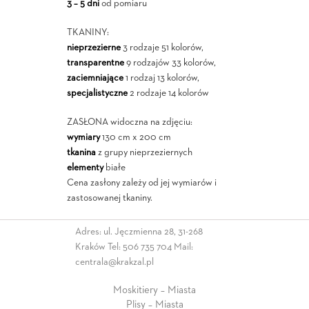
3 – 5 dni
od pomiaru
TKANINY:
nieprzezierne
3 rodzaje 51 kolorów,
transparentne
9 rodzajów 33 kolorów,
zaciemniające
1 rodzaj 13 kolorów,
specjalistyczne
2 rodzaje 14 kolorów
ZASŁONA widoczna na zdjęciu:
wymiary
130 cm x 200 cm
tkanina
z grupy nieprzeziernych
elementy
białe
Cena zasłony zależy od jej wymiarów i
zastosowanej tkaniny.
Adres: ul. Jęczmienna 28, 31-268
Kraków Tel:
506 735 704
Mail:
centrala@krakzal.pl
Moskitiery – Miasta
Plisy – Miasta