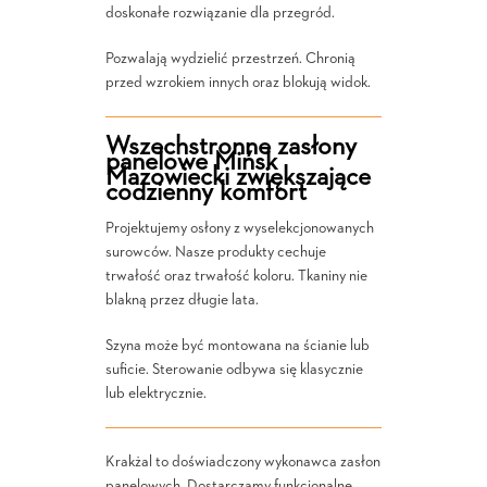
doskonałe rozwiązanie dla przegród.
Pozwalają wydzielić przestrzeń. Chronią
przed wzrokiem innych oraz blokują widok.
Wszechstronne zasłony
panelowe Mińsk
Mazowiecki zwiększające
codzienny komfort
Projektujemy osłony z wyselekcjonowanych
surowców. Nasze produkty cechuje
trwałość oraz trwałość koloru. Tkaniny nie
blakną przez długie lata.
Szyna może być montowana na ścianie lub
suficie. Sterowanie odbywa się klasycznie
lub elektrycznie.
Krakżal to doświadczony wykonawca zasłon
panelowych. Dostarczamy funkcjonalne