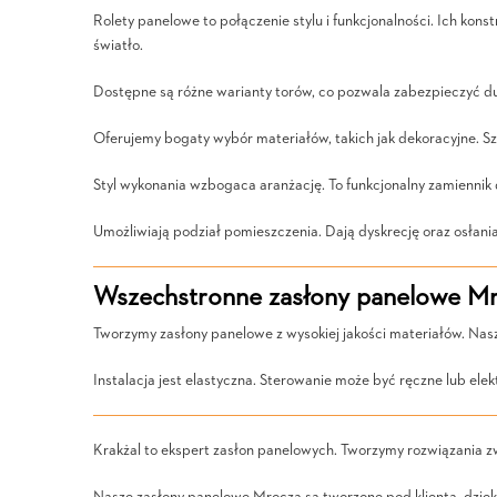
Rolety panelowe to połączenie stylu i funkcjonalności. Ich ko
światło.
Dostępne są różne warianty torów, co pozwala zabezpieczyć du
Oferujemy bogaty wybór materiałów, takich jak dekoracyjne. S
Styl wykonania wzbogaca aranżację. To funkcjonalny zamiennik 
Umożliwiają podział pomieszczenia. Dają dyskrecję oraz osłani
Wszechstronne zasłony panelowe Mr
Tworzymy zasłony panelowe z wysokiej jakości materiałów. Nasz
Instalacja jest elastyczna. Sterowanie może być ręczne lub elek
Krakżal to ekspert zasłon panelowych. Tworzymy rozwiązania z