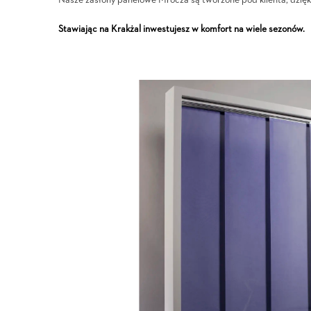
Nasze zasłony panelowe Mrocza są tworzone pod klienta, dzięk
Stawiając na Krakżal inwestujesz w komfort na wiele sezonów.