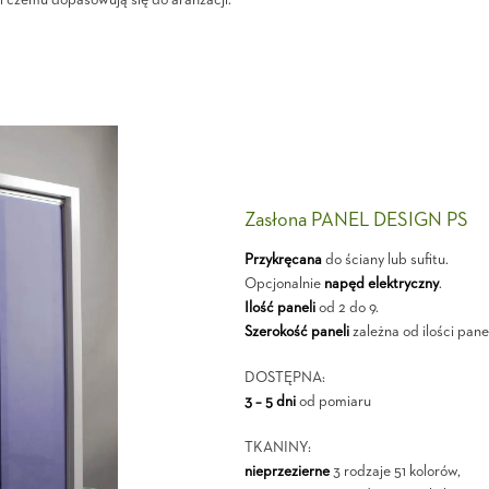
i czemu dopasowują się do aranżacji.
Zasłona PANEL DESIGN PS
Przykręcana
do ściany lub sufitu.
Opcjonalnie
napęd elektryczny
.
Ilość paneli
od 2 do 9.
Szerokość paneli
zależna od ilości panel
DOSTĘPNA:
3 – 5 dni
od pomiaru
TKANINY:
nieprzezierne
3 rodzaje 51 kolorów,