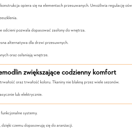
 konstrukcja opiera się na elementach przesuwanych. Umożliwia regulację oświ
zeszklenia.
iele odcieni pozwala dopasować zasłony do wnętrza.
esna alternatywa dla drzwi przesuwnych.
nych oraz osłaniają wnętrze.
modlin zwiększające codzienny komfort
trwałość oraz trwałość koloru. Tkaniny nie blakną przez wiele sezonów.
sycznie lub elektrycznie.
funkcjonalne systemy.
dzięki czemu dopasowują się do aranżacji.