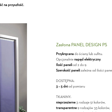
ść na przyszłość.
Zasłona PANEL DESIGN PS
Przykręcana
do ściany lub sufitu.
Opcjonalnie
napęd elektryczny
.
Ilość paneli
od 2 do 9.
Szerokość paneli
zależna od ilości panel
DOSTĘPNA:
3 – 5 dni
od pomiaru
TKANINY:
nieprzezierne
3 rodzaje 51 kolorów,
transparentne
9 rodzajów 33 kolorów,