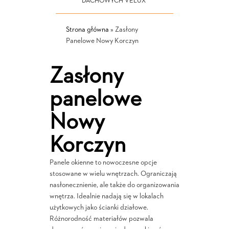
DACHOWYCH VELUX
Strona główna
»
Zasłony
Panelowe Nowy Korczyn
Zasłony
panelowe
Nowy
Korczyn
Panele okienne to nowoczesne opcje
stosowane w wielu wnętrzach. Ograniczają
nasłonecznienie, ale także do organizowania
wnętrza. Idealnie nadają się w lokalach
użytkowych jako ścianki działowe.
Różnorodność materiałów pozwala