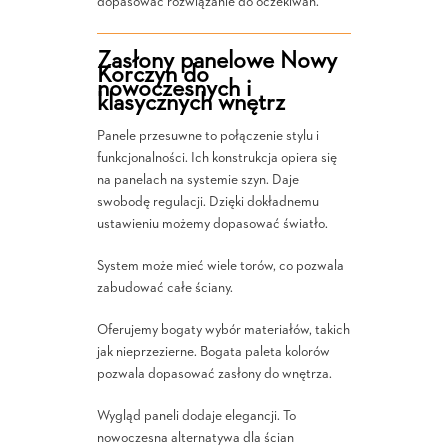
dopasować rozwiązanie do oczekiwań.
Zasłony panelowe Nowy
Korczyn do
nowoczesnych i
klasycznych wnętrz
Panele przesuwne to połączenie stylu i
funkcjonalności. Ich konstrukcja opiera się
na panelach na systemie szyn. Daje
swobodę regulacji. Dzięki dokładnemu
ustawieniu możemy dopasować światło.
System może mieć wiele torów, co pozwala
zabudować całe ściany.
Oferujemy bogaty wybór materiałów, takich
jak nieprzezierne. Bogata paleta kolorów
pozwala dopasować zasłony do wnętrza.
Wygląd paneli dodaje elegancji. To
nowoczesna alternatywa dla ścian