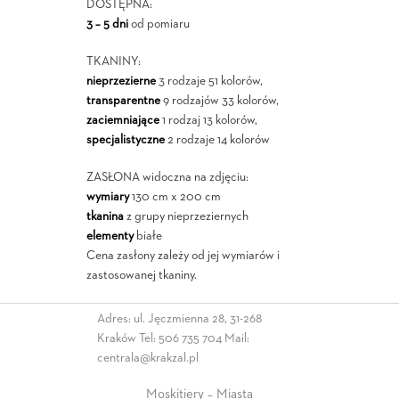
DOSTĘPNA:
3 – 5 dni
od pomiaru
TKANINY:
nieprzezierne
3 rodzaje 51 kolorów,
transparentne
9 rodzajów 33 kolorów,
zaciemniające
1 rodzaj 13 kolorów,
specjalistyczne
2 rodzaje 14 kolorów
ZASŁONA widoczna na zdjęciu:
wymiary
130 cm x 200 cm
tkanina
z grupy nieprzeziernych
elementy
białe
Cena zasłony zależy od jej wymiarów i
zastosowanej tkaniny.
Adres: ul. Jęczmienna 28, 31-268
Kraków Tel:
506 735 704
Mail:
centrala@krakzal.pl
Moskitiery – Miasta