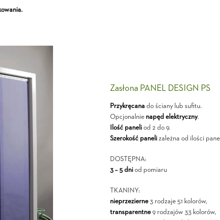
kowania.
Zasłona PANEL DESIGN PS
Przykręcana
do ściany lub sufitu.
Opcjonalnie
napęd elektryczny
.
Ilość paneli
od 2 do 9.
Szerokość paneli
zależna od ilości panel
DOSTĘPNA:
3 – 5 dni
od pomiaru
TKANINY:
nieprzezierne
3 rodzaje 51 kolorów,
transparentne
9 rodzajów 33 kolorów,