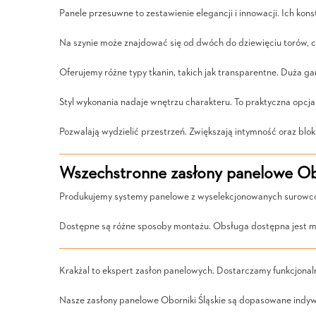
Panele przesuwne to zestawienie elegancji i innowacji. Ich ko
Na szynie może znajdować się od dwóch do dziewięciu torów, co
Oferujemy różne typy tkanin, takich jak transparentne. Duża 
Styl wykonania nadaje wnętrzu charakteru. To praktyczna opcja
Pozwalają wydzielić przestrzeń. Zwiększają intymność oraz blok
Wszechstronne zasłony panelowe Obo
Produkujemy systemy panelowe z wyselekcjonowanych surowców.
Dostępne są różne sposoby montażu. Obsługa dostępna jest m
Krakżal to ekspert zasłon panelowych. Dostarczamy funkcjonal
Nasze zasłony panelowe Oborniki Śląskie są dopasowane indywid