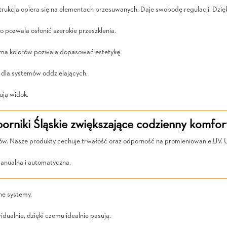
nstrukcja opiera się na elementach przesuwanych. Daje swobodę regulacji. Dz
 pozwala osłonić szerokie przeszklenia.
gama kolorów pozwala dopasować estetykę.
 dla systemów oddzielających.
ują widok.
rniki Śląskie zwiększające codzienny komfor
 Nasze produkty cechuje trwałość oraz odporność na promieniowanie UV. Ut
anualna i automatyczna.
ne systemy.
ualnie, dzięki czemu idealnie pasują.