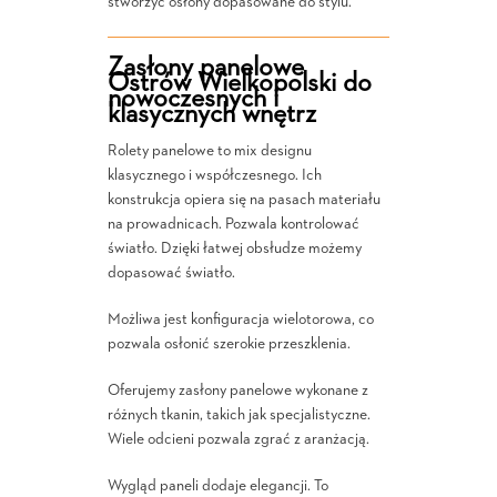
stworzyć osłony dopasowane do stylu.
Zasłony panelowe
Ostrów Wielkopolski do
nowoczesnych i
klasycznych wnętrz
Rolety panelowe to mix designu
klasycznego i współczesnego. Ich
konstrukcja opiera się na pasach materiału
na prowadnicach. Pozwala kontrolować
światło. Dzięki łatwej obsłudze możemy
dopasować światło.
Możliwa jest konfiguracja wielotorowa, co
pozwala osłonić szerokie przeszklenia.
Oferujemy zasłony panelowe wykonane z
różnych tkanin, takich jak specjalistyczne.
Wiele odcieni pozwala zgrać z aranżacją.
Wygląd paneli dodaje elegancji. To