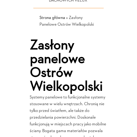
DACHOWYCH VELUX
Strona główna
»
Zasłony
Panelowe Ostrów Wielkopolski
Zasłony
panelowe
Ostrów
Wielkopolski
Systemy panelowe to funkcjonalne systemy
stosowane w wielu wnętrzach. Chronią nie
tylko przed światłem, ale także do
przedzielania powierzchni. Doskonale
funkcjonują w miejscach pracy jako mobilne
ściany. Bogata gama materiałów pozwala