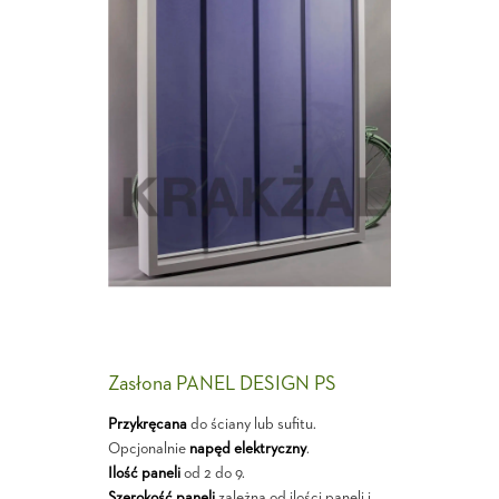
Zasłona PANEL DESIGN PS
Przykręcana
do ściany lub sufitu.
Opcjonalnie
napęd elektryczny
.
Ilość paneli
od 2 do 9.
Szerokość paneli
zależna od ilości paneli i