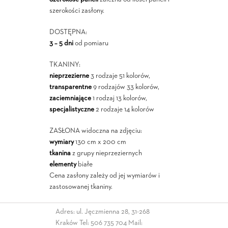
szerokości zasłony.
DOSTĘPNA:
3 – 5 dni
od pomiaru
TKANINY:
nieprzezierne
3 rodzaje 51 kolorów,
transparentne
9 rodzajów 33 kolorów,
zaciemniające
1 rodzaj 13 kolorów,
specjalistyczne
2 rodzaje 14 kolorów
ZASŁONA widoczna na zdjęciu:
wymiary
130 cm x 200 cm
tkanina
z grupy nieprzeziernych
elementy
białe
Cena zasłony zależy od jej wymiarów i
zastosowanej tkaniny.
Adres: ul. Jęczmienna 28, 31-268
Kraków Tel:
506 735 704
Mail: