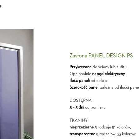
s.
Zasłona PANEL DESIGN PS
Przykręcana
do ściany lub sufitu.
Opcjonalnie
napęd elektryczny
.
Ilość paneli
od 2 do 9.
Szerokość paneli
zależna od ilości panel
DOSTĘPNA:
3 – 5 dni
od pomiaru
TKANINY:
nieprzezierne
3 rodzaje 51 kolorów,
transparentne
9 rodzajów 33 kolorów,