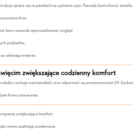
nstrukcja opiera się na panelach na systemie szyn. Pozwala kontrolować świat
że powierzchnie.
wybór barw pozwala spersonalizować wygląd.
nych podziałów.
az osłaniają wnętrze.
więcim zwiększające codzienny komfort
odukty cechuje wytrzymałość oraz odporność na promieniowanie UV. Zachowuj
óżne formy sterowania.
wiązania zwiększające komfort.
ęki czemu spełniają oczekiwania.