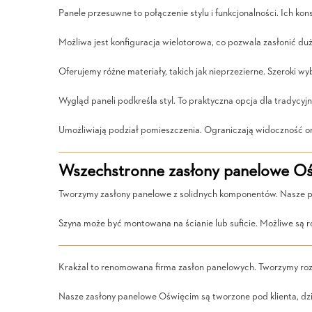
Panele przesuwne to połączenie stylu i funkcjonalności. Ich ko
Możliwa jest konfiguracja wielotorowa, co pozwala zasłonić du
Oferujemy różne materiały, takich jak nieprzezierne. Szeroki 
Wygląd paneli podkreśla styl. To praktyczna opcja dla tradycyj
Umożliwiają podział pomieszczenia. Ograniczają widoczność or
Wszechstronne zasłony panelowe Oś
Tworzymy zasłony panelowe z solidnych komponentów. Nasze pr
Szyna może być montowana na ścianie lub suficie. Możliwe są r
Krakżal to renomowana firma zasłon panelowych. Tworzymy roz
Nasze zasłony panelowe Oświęcim są tworzone pod klienta, dzi