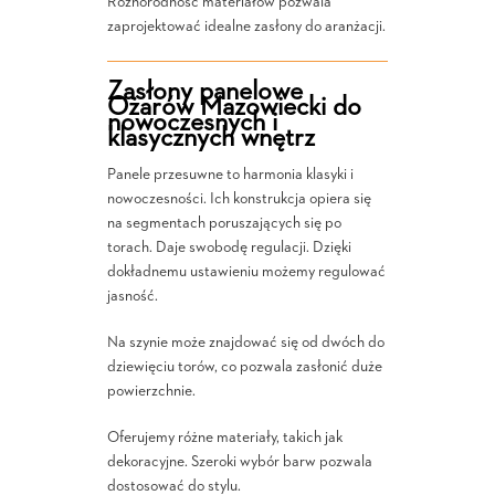
Różnorodność materiałów pozwala
zaprojektować idealne zasłony do aranżacji.
Zasłony panelowe
Ożarów Mazowiecki do
nowoczesnych i
klasycznych wnętrz
Panele przesuwne to harmonia klasyki i
nowoczesności. Ich konstrukcja opiera się
na segmentach poruszających się po
torach. Daje swobodę regulacji. Dzięki
dokładnemu ustawieniu możemy regulować
jasność.
Na szynie może znajdować się od dwóch do
dziewięciu torów, co pozwala zasłonić duże
powierzchnie.
Oferujemy różne materiały, takich jak
dekoracyjne. Szeroki wybór barw pozwala
dostosować do stylu.