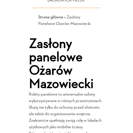
DACHOWYCH VELUX
Strona główna
»
Zasłony
Panelowe Ożarów Mazowiecki
Zasłony
panelowe
Ożarów
Mazowiecki
Rolety panelowe to uniwersalne osłony
wykorzystywane w różnych przestrzeniach.
Służą nie tylko do ochrony przed słońcem,
ale także do organizowania wnętrza.
Znakomicie spełniają swoją rolę w lokalach
użytkowych jako mobilne ściany.