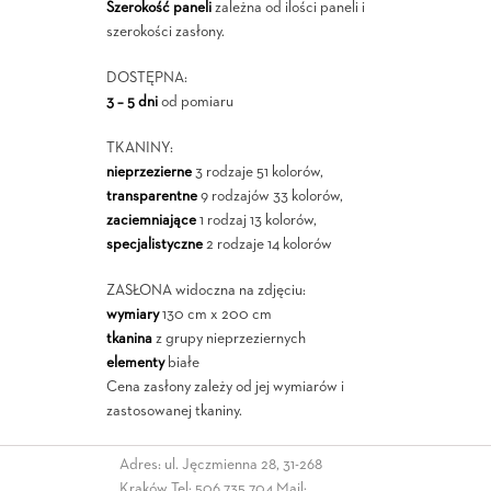
Szerokość paneli
zależna od ilości paneli i
szerokości zasłony.
DOSTĘPNA:
3 – 5 dni
od pomiaru
TKANINY:
nieprzezierne
3 rodzaje 51 kolorów,
transparentne
9 rodzajów 33 kolorów,
zaciemniające
1 rodzaj 13 kolorów,
specjalistyczne
2 rodzaje 14 kolorów
ZASŁONA widoczna na zdjęciu:
wymiary
130 cm x 200 cm
tkanina
z grupy nieprzeziernych
elementy
białe
Cena zasłony zależy od jej wymiarów i
zastosowanej tkaniny.
Adres: ul. Jęczmienna 28, 31-268
Kraków Tel:
506 735 704
Mail: