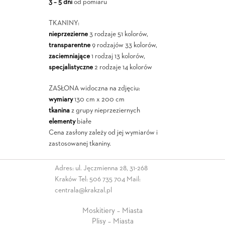
3 – 5 dni
od pomiaru
TKANINY:
nieprzezierne
3 rodzaje 51 kolorów,
transparentne
9 rodzajów 33 kolorów,
zaciemniające
1 rodzaj 13 kolorów,
specjalistyczne
2 rodzaje 14 kolorów
ZASŁONA widoczna na zdjęciu:
wymiary
130 cm x 200 cm
tkanina
z grupy nieprzeziernych
elementy
białe
Cena zasłony zależy od jej wymiarów i
zastosowanej tkaniny.
Adres: ul. Jęczmienna 28, 31-268
Kraków Tel:
506 735 704
Mail:
centrala@krakzal.pl
Moskitiery – Miasta
Plisy – Miasta