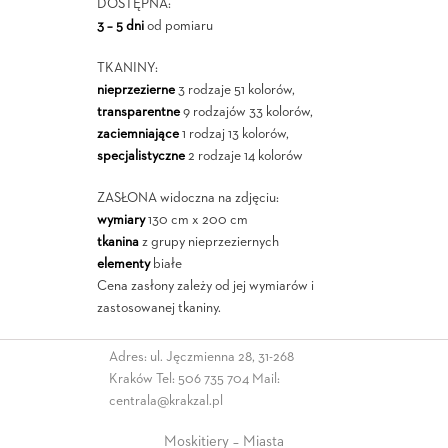
DOSTĘPNA:
3 – 5 dni
od pomiaru
TKANINY:
nieprzezierne
3 rodzaje 51 kolorów,
transparentne
9 rodzajów 33 kolorów,
zaciemniające
1 rodzaj 13 kolorów,
specjalistyczne
2 rodzaje 14 kolorów
ZASŁONA widoczna na zdjęciu:
wymiary
130 cm x 200 cm
tkanina
z grupy nieprzeziernych
elementy
białe
Cena zasłony zależy od jej wymiarów i
zastosowanej tkaniny.
Adres: ul. Jęczmienna 28, 31-268
Kraków Tel:
506 735 704
Mail:
centrala@krakzal.pl
Moskitiery – Miasta