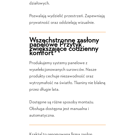
działowych.
Pozwalają wydzielić przestrzeń. Zapewniają
prywatność oraz oddzielają wizualnie.
Wszechstronne zasłony
panelowe Przytyk
zwiększające codzienny
komfort
Produkujemy systemy panelowe z
wyselekcjonowanych surowców. Nasze
produkty cechuje niezawodność oraz
wytrzymałość na światło. Tkaniny nie blakną
przez długie lata.
Dostępne są różne sposoby montażu.
Obsługa dostępna jest manualna i
automatyczna.
Krakżal to renomowana firma zasłon