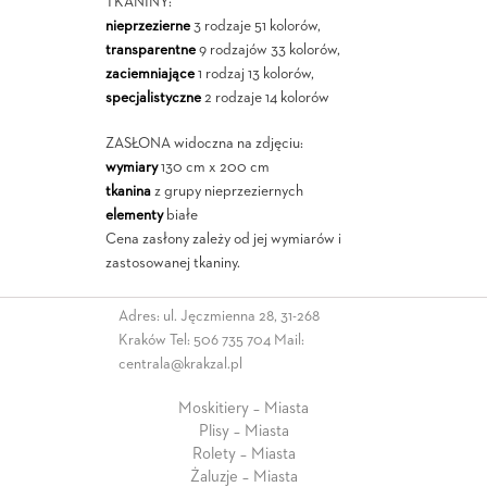
TKANINY:
nieprzezierne
3 rodzaje 51 kolorów,
transparentne
9 rodzajów 33 kolorów,
zaciemniające
1 rodzaj 13 kolorów,
specjalistyczne
2 rodzaje 14 kolorów
ZASŁONA widoczna na zdjęciu:
wymiary
130 cm x 200 cm
tkanina
z grupy nieprzeziernych
elementy
białe
Cena zasłony zależy od jej wymiarów i
zastosowanej tkaniny.
Adres: ul. Jęczmienna 28, 31-268
Kraków Tel:
506 735 704
Mail:
centrala@krakzal.pl
Moskitiery – Miasta
Plisy – Miasta
Rolety – Miasta
Żaluzje – Miasta