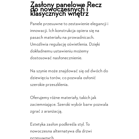
Zasłony panelowe Recz
do nowoczesnych i
klasycznych wnętrz
Panele przesuwne to zestawienie elegancji i
innowacji. Ich konstrukcja opiera się na
pasach materiału na prowadnicach.
Umożliwia regulację oświetlenia. Dzięki
dokładnemu ustawieniu możemy
dostosować nasłonecznienie.
Na szynie może znajdować się od dwóch do
dziewięciu torów, co pozwala osłonić
szerokie przeszklenia.
Oferujemy różne materiały, takich jak
zaciemniające. Szeroki wybór barw pozwala
zgrać z aranżacją.
Estetyka zasłon podkreśla styl. To
nowoczesna alternatywa dla drzwi
przesuwnych.