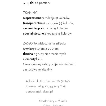
3 – 5 dni
od pomiaru
TKANINY:
nieprzezierne
3 rodzaje 51 kolorów,
transparentne
9 rodzajów 33 kolorów,
zaciemniające
1 rodzaj 13 kolorów,
specjalistyczne
2 rodzaje 14 kolorów
ZASŁONA widoczna na zdjęciu:
wymiary
130 cm x 200 cm
tkanina
z grupy nieprzeziernych
elementy
białe
Cena zasłony zależy od jej wymiarów i
zastosowanej tkaniny.
Adres: ul. Jęczmienna 28, 31-268
Kraków Tel:
506 735 704
Mail:
centrala@krakzal.pl
Moskitiery – Miasta