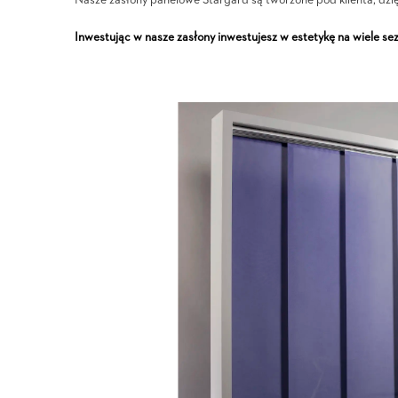
Nasze zasłony panelowe Stargard są tworzone pod klienta, dzi
Inwestując w nasze zasłony inwestujesz w estetykę na wiele se