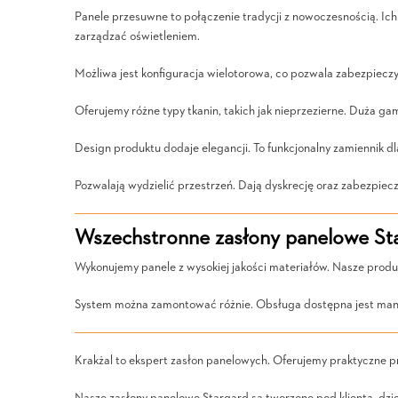
Panele przesuwne to połączenie tradycji z nowoczesnością. Ic
zarządzać oświetleniem.
Możliwa jest konfiguracja wielotorowa, co pozwala zabezpieczy
Oferujemy różne typy tkanin, takich jak nieprzezierne. Duża g
Design produktu dodaje elegancji. To funkcjonalny zamiennik d
Pozwalają wydzielić przestrzeń. Dają dyskrecję oraz zabezpiecz
Wszechstronne zasłony panelowe Sta
Wykonujemy panele z wysokiej jakości materiałów. Nasze produk
System można zamontować różnie. Obsługa dostępna jest man
Krakżal to ekspert zasłon panelowych. Oferujemy praktyczne p