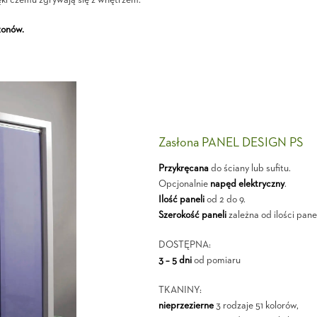
ęki czemu zgrywają się z wnętrzem.
zonów.
Zasłona PANEL DESIGN PS
Przykręcana
do ściany lub sufitu.
Opcjonalnie
napęd elektryczny
.
Ilość paneli
od 2 do 9.
Szerokość paneli
zależna od ilości panel
DOSTĘPNA:
3 – 5 dni
od pomiaru
TKANINY:
nieprzezierne
3 rodzaje 51 kolorów,