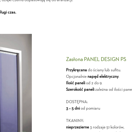
dzięki czemu dopasowują się do aranżacji.
ługi czas.
Zasłona PANEL DESIGN PS
Przykręcana
do ściany lub sufitu.
Opcjonalnie
napęd elektryczny
.
Ilość paneli
od 2 do 9.
Szerokość paneli
zależna od ilości panel
DOSTĘPNA:
3 – 5 dni
od pomiaru
TKANINY:
nieprzezierne
3 rodzaje 51 kolorów,