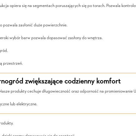
strukcja opiera się na segmentach poruszających się po torach. Pozwala kontr
o pozwala zasłonić duże powierzchnie.
Szeroki wybór barw pozwala dopasować zasłony do wnętrza.
gród.
ą przestrzeń.
rnogród zwiększające codzienny komfort
 Nasze produkty cechuje długowieczność oraz odporność na promieniowanie UV
ęczne lub elektryczne.
rodukty.