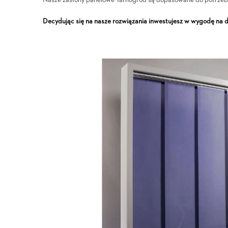
Nasze zasłony panelowe Tarnogród są dopasowane do potrzeb, 
Decydując się na nasze rozwiązania inwestujesz w wygodę na d