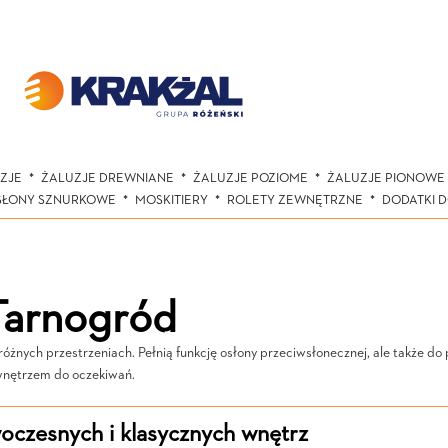
ZJE
ŻALUZJE DREWNIANE
ŻALUZJE POZIOME
ŻALUZJE PIONOWE
SŁONY SZNURKOWE
MOSKITIERY
ROLETY ZEWNĘTRZNE
DODATKI 
Tarnogród
żnych przestrzeniach. Pełnią funkcję osłony przeciwsłonecznej, ale także do 
 wnętrzem do oczekiwań.
czesnych i klasycznych wnętrz