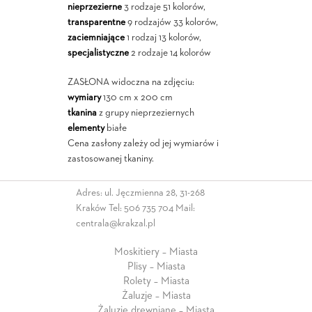
nieprzezierne
3 rodzaje 51 kolorów,
transparentne
9 rodzajów 33 kolorów,
zaciemniające
1 rodzaj 13 kolorów,
specjalistyczne
2 rodzaje 14 kolorów
ZASŁONA widoczna na zdjęciu:
wymiary
130 cm x 200 cm
tkanina
z grupy nieprzeziernych
elementy
białe
Cena zasłony zależy od jej wymiarów i
zastosowanej tkaniny.
Adres: ul. Jęczmienna 28, 31-268
Kraków Tel:
506 735 704
Mail:
centrala@krakzal.pl
Moskitiery – Miasta
Plisy – Miasta
Rolety – Miasta
Żaluzje – Miasta
Żaluzje drewniane – Miasta