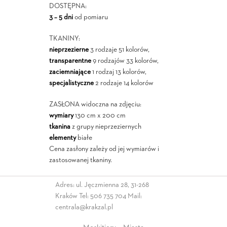
DOSTĘPNA:
3 – 5 dni
od pomiaru
TKANINY:
nieprzezierne
3 rodzaje 51 kolorów,
transparentne
9 rodzajów 33 kolorów,
zaciemniające
1 rodzaj 13 kolorów,
specjalistyczne
2 rodzaje 14 kolorów
ZASŁONA widoczna na zdjęciu:
wymiary
130 cm x 200 cm
tkanina
z grupy nieprzeziernych
elementy
białe
Cena zasłony zależy od jej wymiarów i
zastosowanej tkaniny.
Adres: ul. Jęczmienna 28, 31-268
Kraków Tel:
506 735 704
Mail:
centrala@krakzal.pl