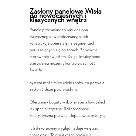
Zasłony panelowe Wisła
do nowoczesnych i
klasycznych wnętrz
Panele przesuwne to mix designu
klasycznego i współczesnego. Ich
konstrukcja opiera się na segmentach
poruszających się po torach. Zapewnia
sterowanie światłem. Dzięki intuicyjnemu
sterowaniu możemy kontrolować ilość
światła.
System może mieć wiele torów, co pozwala
zasłonić duże powierzchnie.
Oferujemy bogaty wybór materiałów, takich
jak specjalistyczne. Różnorodność
kolorystyczna pozwala dopasować estetykę.
Ich dekoracyjny wygląd nadaje wnętrzu
charakteru. To praktyczna opcja dla