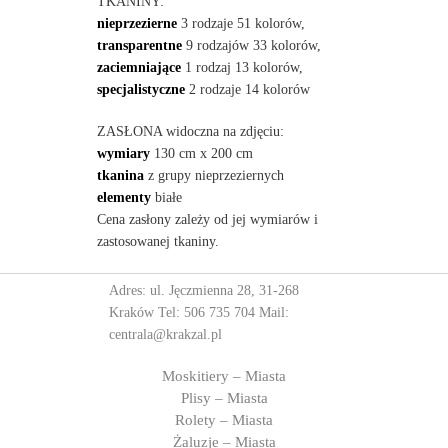
TKANINY:
nieprzezierne
3 rodzaje 51 kolorów,
transparentne
9 rodzajów 33 kolorów,
zaciemniające
1 rodzaj 13 kolorów,
specjalistyczne
2 rodzaje 14 kolorów
ZASŁONA widoczna na zdjęciu:
wymiary
130 cm x 200 cm
tkanina
z grupy nieprzeziernych
elementy
białe
Cena zasłony zależy od jej wymiarów i
zastosowanej tkaniny.
Adres: ul. Jęczmienna 28, 31-268
Kraków Tel:
506 735 704
Mail:
centrala@krakzal.pl
Moskitiery – Miasta
Plisy – Miasta
Rolety – Miasta
Żaluzje – Miasta