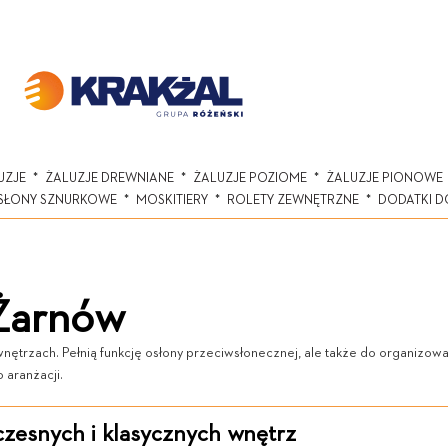
UZJE
ŻALUZJE DREWNIANE
ŻALUZJE POZIOME
ŻALUZJE PIONOWE
SŁONY SZNURKOWE
MOSKITIERY
ROLETY ZEWNĘTRZNE
DODATKI D
Żarnów
trzach. Pełnią funkcję osłony przeciwsłonecznej, ale także do organizowan
 aranżacji.
esnych i klasycznych wnętrz