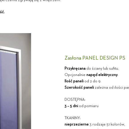
ęki czemu zgrywają się z wnętrzem.
ść.
Zasłona PANEL DESIGN PS
Przykręcana
do ściany lub sufitu.
Opcjonalnie
napęd elektryczny
.
Ilość paneli
od 2 do 9.
Szerokość paneli
zależna od ilości pan
DOSTĘPNA:
3 – 5 dni
od pomiaru
TKANINY:
nieprzezierne
3 rodzaje 51 kolorów,