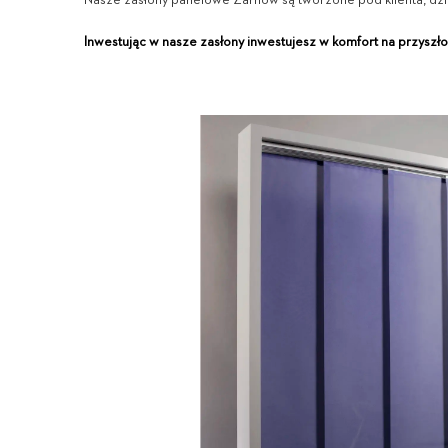
Nasze zasłony panelowe Żarnów są tworzone pod klienta, dzi
Inwestując w nasze zasłony inwestujesz w komfort na przyszło