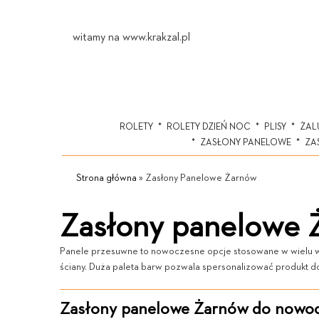
witamy na www.krakzal.pl
ROLETY
ROLETY DZIEŃ NOC
PLISY
ŻAL
ZASŁONY PANELOWE
ZA
Strona główna
»
Zasłony Panelowe Żarnów
Zasłony panelowe 
Panele przesuwne to nowoczesne opcje stosowane w wielu wnę
ściany. Duża paleta barw pozwala spersonalizować produkt do
Zasłony panelowe Żarnów do nowocz