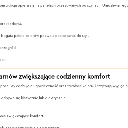
konstrukcja opiera się na panelach przesuwanych po szynach. Umożliwia regu
przeszklenia.
. Bogata paleta kolorów pozwala dostosować do stylu.
 przegród.
dok.
rnów zwiększające codzienny komfort
e produkty cechuje długowieczność oraz trwałość koloru. Utrzymują wygląd 
odbywa się klasycznie lub elektrycznie.
ania zwiększające komfort.