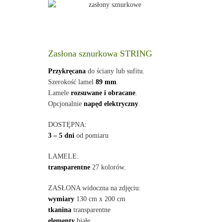
Zasłona sznurkowa STRING
Przykręcana
do ściany lub sufitu.
Szerokość lamel
89 mm
.
Lamele
rozsuwane i obracane
.
Opcjonalnie
napęd elektryczny
.
DOSTĘPNA:
3 – 5 dni
od pomiaru
LAMELE:
transparentne
27 kolorów.
ZASŁONA widoczna na zdjęciu:
wymiary
130 cm x 200 cm
tkanina
transparentne
elementy
białe