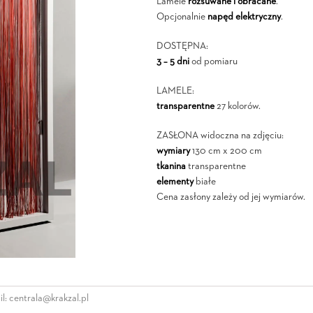
Lamele
rozsuwane i obracane
.
Opcjonalnie
napęd elektryczny
.
DOSTĘPNA:
3 – 5 dni
od pomiaru
LAMELE:
transparentne
27 kolorów.
ZASŁONA widoczna na zdjęciu:
wymiary
130 cm x 200 cm
tkanina
transparentne
elementy
białe
Cena zasłony zależy od jej wymiarów.
l:
centrala@krakzal.pl