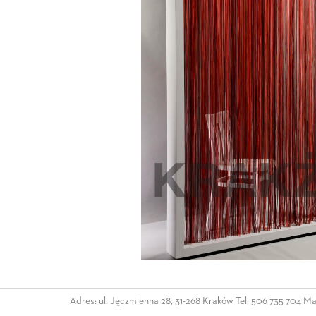
Adres: ul. Jęczmienna 28, 31-268 Kraków Tel:
506 735 704
Mai