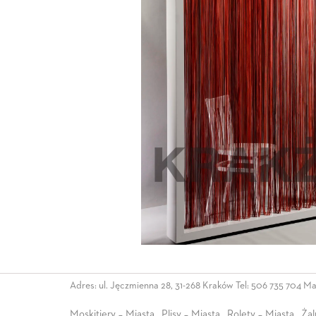
Adres: ul. Jęczmienna 28, 31-268 Kraków Tel:
506 735 704
Mai
Moskitiery – Miasta
Plisy – Miasta
Rolety – Miasta
Żal