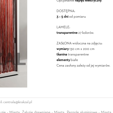
Opcjonalnie
napęd elektryczny
.
DOSTĘPNA:
3 – 5 dni
od pomiaru
LAMELE:
transparentne
27 kolorów.
ZASŁONA widoczna na zdjęciu:
wymiary
130 cm x 200 cm
tkanina
transparentne
elementy
białe
Cena zasłony zależy od jej wymiarów.
l:
centrala@krakzal.pl
uzje – Miasta
Żaluzje drewniane – Miasta
Pergole aluminiowe – Miasta