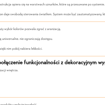
nstrukcja opiera się na warstwach sznurków, które są przesuwane po systemie. 
łon daje swobodę sterowania światłem. System może być zautomatyzowany, k
ży wybór kolorów pozwala zgrać z aranżacją.
ą uniwersalne. nie ograniczają dostępu.
ęki nim pokój nabiera lekkości.
połączenie funkcjonalności z dekoracyjnym w
zacji wnętrza.
produkty cechuje trwałość.