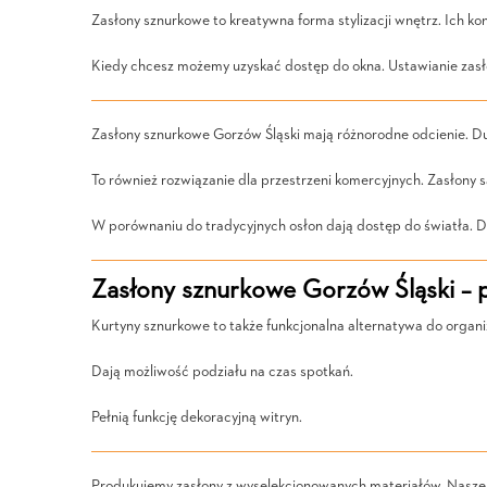
Zasłony sznurkowe to kreatywna forma stylizacji wnętrz. Ich ko
Kiedy chcesz możemy uzyskać dostęp do okna. Ustawianie zas
Zasłony sznurkowe Gorzów Śląski mają różnorodne odcienie. Du
To również rozwiązanie dla przestrzeni komercyjnych. Zasłony s
W porównaniu do tradycyjnych osłon dają dostęp do światła. Dzi
Zasłony sznurkowe Gorzów Śląski – 
Kurtyny sznurkowe to także funkcjonalna alternatywa do organi
Dają możliwość podziału na czas spotkań.
Pełnią funkcję dekoracyjną witryn.
Produkujemy zasłony z wyselekcjonowanych materiałów. Nasze 