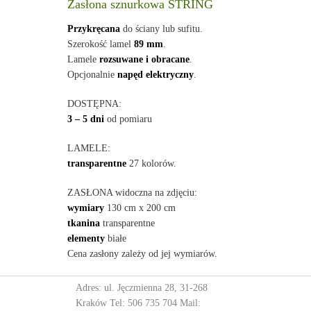
Zasłona sznurkowa STRING
Przykręcana
do ściany lub sufitu.
Szerokość lamel
89 mm
.
Lamele
rozsuwane i obracane
.
Opcjonalnie
napęd elektryczny
.
DOSTĘPNA:
3 – 5 dni
od pomiaru
LAMELE:
transparentne
27 kolorów.
ZASŁONA widoczna na zdjęciu:
wymiary
130 cm x 200 cm
tkanina
transparentne
elementy
białe
Cena zasłony zależy od jej wymiarów.
Adres: ul. Jęczmienna 28, 31-268
Kraków Tel:
506 735 704
Mail: