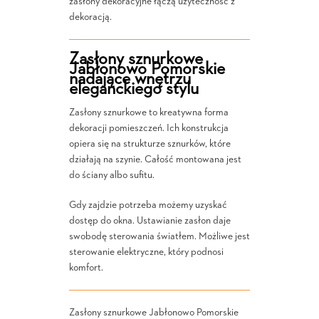
zasłony dekoracyjne łączą użyteczność z
dekoracją.
Zasłony sznurkowe
Jabłonowo Pomorskie
nadające wnętrzu
eleganckiego stylu
Zasłony sznurkowe to kreatywna forma
dekoracji pomieszczeń. Ich konstrukcja
opiera się na strukturze sznurków, które
działają na szynie. Całość montowana jest
do ściany albo sufitu.
Gdy zajdzie potrzeba możemy uzyskać
dostęp do okna. Ustawianie zasłon daje
swobodę sterowania światłem. Możliwe jest
sterowanie elektryczne, który podnosi
komfort.
Zasłony sznurkowe Jabłonowo Pomorskie