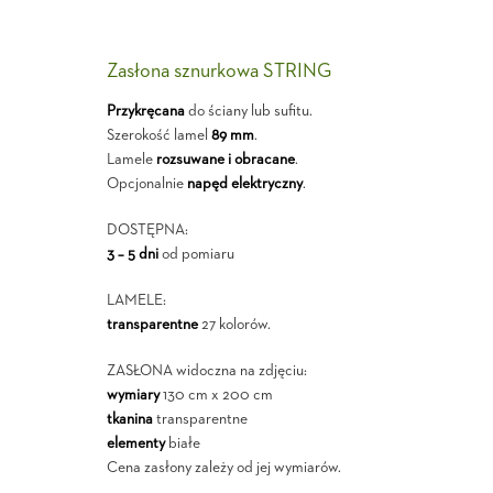
Zasłona sznurkowa STRING
Przykręcana
do ściany lub sufitu.
Szerokość lamel
89 mm
.
Lamele
rozsuwane i obracane
.
Opcjonalnie
napęd elektryczny
.
DOSTĘPNA:
3 – 5 dni
od pomiaru
LAMELE:
transparentne
27 kolorów.
ZASŁONA widoczna na zdjęciu:
wymiary
130 cm x 200 cm
tkanina
transparentne
elementy
białe
Cena zasłony zależy od jej wymiarów.