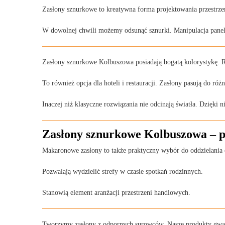
Zasłony sznurkowe to kreatywna forma projektowania przestrzen
W dowolnej chwili możemy odsunąć sznurki. Manipulacja panela
Zasłony sznurkowe Kolbuszowa posiadają bogatą kolorystykę. 
To również opcja dla hoteli i restauracji. Zasłony pasują do róż
Inaczej niż klasyczne rozwiązania nie odcinają światła. Dzięki n
Zasłony sznurkowe Kolbuszowa – p
Makaronowe zasłony to także praktyczny wybór do oddzielania 
Pozwalają wydzielić strefy w czasie spotkań rodzinnych.
Stanowią element aranżacji przestrzeni handlowych.
Tworzymy zasłony z odpornych surowców. Nasze produkty gwar