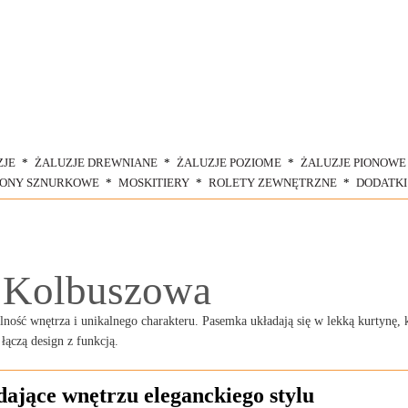
ZJE
ŻALUZJE DREWNIANE
ŻALUZJE POZIOME
ŻALUZJE PIONOWE
ŁONY SZNURKOWE
MOSKITIERY
ROLETY ZEWNĘTRZNE
DODATKI
 Kolbuszowa
ność wnętrza i unikalnego charakteru. Pasemka układają się w lekką kurtynę, 
łączą design z funkcją.
ające wnętrzu eleganckiego stylu