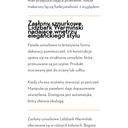
firan przepuszczająca promienie. Nasze
makarony łączą funkcjonalność z wyglądem.
Zasłony sznurkowe
Lidzbark Warmiński
nadające wnętrzu
eleganckiego stylu
Panele sznurkowe to kreatywna forma
dekoracji pomieszczeń. Ich konstrukcja
opiera się na strukturze sznurków, które
przesuwane są po szynie. Produkt
mocowany jest do ściany lub sufitu.
Kiedy chcesz możemy otworzyć przestrzeń.
Manipulacja panelami daje dopasowanie
oświetlenia. Dostępna jest automatyka,
który ułatwia obsługę.
Zasłony sznurkowe Lidzbark Warmiński
oferowane są w różnych kolorach. Bogata