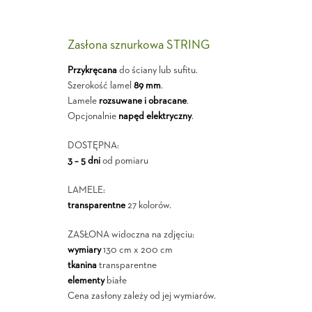
Zasłona sznurkowa STRING
Przykręcana
do ściany lub sufitu.
Szerokość lamel
89 mm
.
Lamele
rozsuwane i obracane
.
Opcjonalnie
napęd elektryczny
.
DOSTĘPNA:
3 – 5 dni
od pomiaru
LAMELE:
transparentne
27 kolorów.
ZASŁONA widoczna na zdjęciu:
wymiary
130 cm x 200 cm
tkanina
transparentne
elementy
białe
Cena zasłony zależy od jej wymiarów.