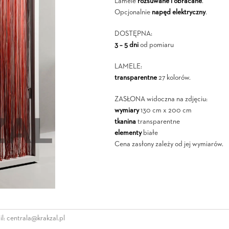
Lamele
rozsuwane i obracane
.
Opcjonalnie
napęd elektryczny
.
DOSTĘPNA:
3 – 5 dni
od pomiaru
LAMELE:
transparentne
27 kolorów.
ZASŁONA widoczna na zdjęciu:
wymiary
130 cm x 200 cm
tkanina
transparentne
elementy
białe
Cena zasłony zależy od jej wymiarów.
l:
centrala@krakzal.pl