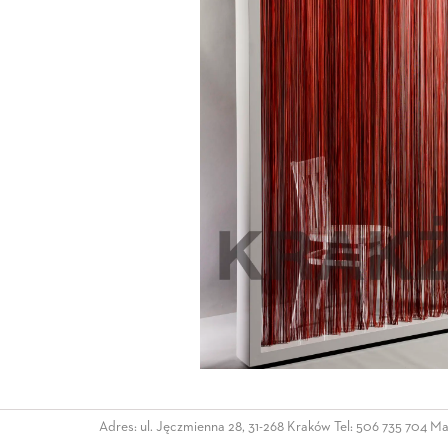
Adres: ul. Jęczmienna 28, 31-268 Kraków Tel:
506 735 704
Mai