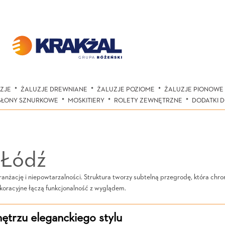
ZJE
ŻALUZJE DREWNIANE
ŻALUZJE POZIOME
ŻALUZJE PIONOWE
SŁONY SZNURKOWE
MOSKITIERY
ROLETY ZEWNĘTRZNE
DODATKI 
 Łódź
ranżację i niepowtarzalności. Struktura tworzy subtelną przegrodę, która chro
ekoracyjne łączą funkcjonalność z wyglądem.
ętrzu eleganckiego stylu