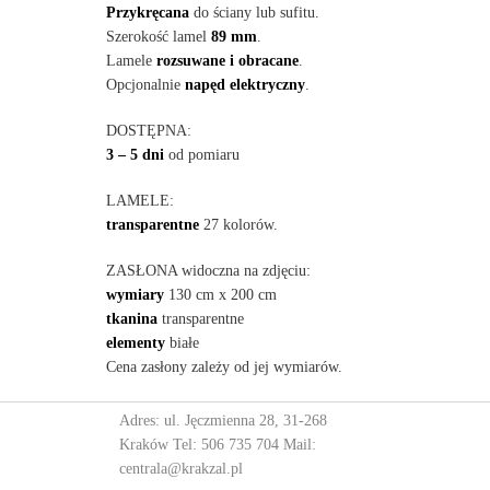
Przykręcana
do ściany lub sufitu.
Szerokość lamel
89 mm
.
Lamele
rozsuwane i obracane
.
Opcjonalnie
napęd elektryczny
.
DOSTĘPNA:
3 – 5 dni
od pomiaru
LAMELE:
transparentne
27 kolorów.
ZASŁONA widoczna na zdjęciu:
wymiary
130 cm x 200 cm
tkanina
transparentne
elementy
białe
Cena zasłony zależy od jej wymiarów.
Adres: ul. Jęczmienna 28, 31-268
Kraków Tel:
506 735 704
Mail:
centrala@krakzal.pl