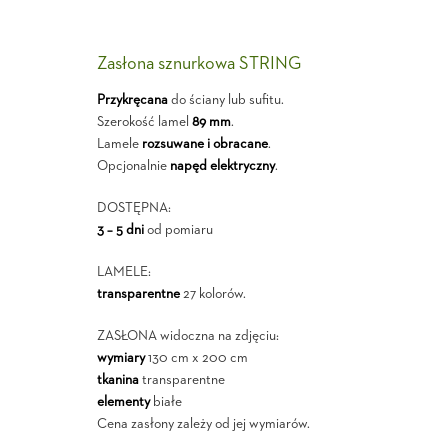
Zasłona sznurkowa STRING
Przykręcana
do ściany lub sufitu.
Szerokość lamel
89 mm
.
Lamele
rozsuwane i obracane
.
Opcjonalnie
napęd elektryczny
.
DOSTĘPNA:
3 – 5 dni
od pomiaru
LAMELE:
transparentne
27 kolorów.
ZASŁONA widoczna na zdjęciu:
wymiary
130 cm x 200 cm
tkanina
transparentne
elementy
białe
Cena zasłony zależy od jej wymiarów.