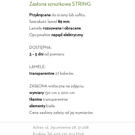
Zasłona sznurkowa STRING
Przykręcana
do ściany lub sufitu.
Szerokość lamel
89 mm
.
Lamele
rozsuwane i obracane
.
Opcjonalnie
napęd elektryczny
.
DOSTĘPNA:
3 – 5 dni
od pomiaru
LAMELE:
transparentne
27 kolorów.
ZASŁONA widoczna na zdjęciu:
wymiary
130 cm x 200 cm
tkanina
transparentne
elementy
białe
Cena zasłony zależy od jej wymiarów.
Adres: ul. Jęczmienna 28, 31-268
Kraków Tel:
506 735 704
Mail: