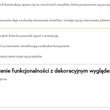
Ich konstrukcja opiera się na warstwach sznurków, które przesuwane są po sz
wanie daje swobodę sterowania światłem. Istnieje opcja sterowania pilotem,
wybór kolorów pozwala zgrać z aranżacją.
h przestrzeni. umożliwiają swobodne korzystanie.
ieszczenie staje się przytulne.
enie funkcjonalności z dekoracyjnym wygląd
ętrza.