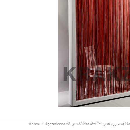
Adres: ul. Jęczmienna 28, 31-268 Kraków Tel:
506 735 704
Mai