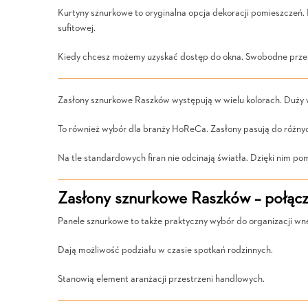
Kurtyny sznurkowe to oryginalna opcja dekoracji pomieszczeń. 
sufitowej.
Kiedy chcesz możemy uzyskać dostęp do okna. Swobodne przesu
Zasłony sznurkowe Raszków występują w wielu kolorach. Duży 
To również wybór dla branży HoReCa. Zasłony pasują do różnyc
Na tle standardowych firan nie odcinają światła. Dzięki nim pom
Zasłony sznurkowe Raszków – połącz
Panele sznurkowe to także praktyczny wybór do organizacji wn
Dają możliwość podziału w czasie spotkań rodzinnych.
Stanowią element aranżacji przestrzeni handlowych.