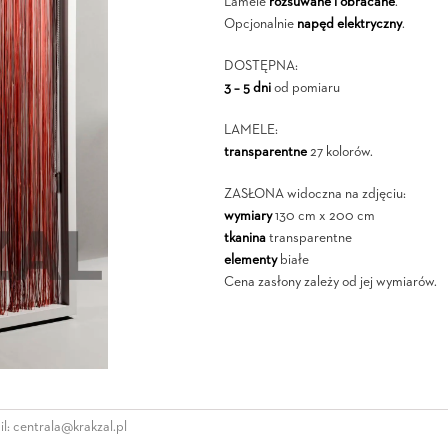
Lamele
rozsuwane i obracane
.
Opcjonalnie
napęd elektryczny
.
DOSTĘPNA:
3 – 5 dni
od pomiaru
LAMELE:
transparentne
27 kolorów.
ZASŁONA widoczna na zdjęciu:
wymiary
130 cm x 200 cm
tkanina
transparentne
elementy
białe
Cena zasłony zależy od jej wymiarów.
l:
centrala@krakzal.pl