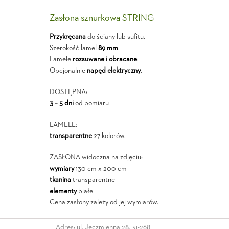
Zasłona sznurkowa STRING
Przykręcana
do ściany lub sufitu.
Szerokość lamel
89 mm
.
Lamele
rozsuwane i obracane
.
Opcjonalnie
napęd elektryczny
.
DOSTĘPNA:
3 – 5 dni
od pomiaru
LAMELE:
transparentne
27 kolorów.
ZASŁONA widoczna na zdjęciu:
wymiary
130 cm x 200 cm
tkanina
transparentne
elementy
białe
Cena zasłony zależy od jej wymiarów.
Adres: ul. Jęczmienna 28, 31-268