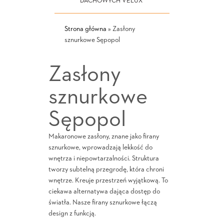
DACHOWYCH VELUX
Strona główna
»
Zasłony
sznurkowe Sępopol
Zasłony
sznurkowe
Sępopol
Makaronowe zasłony, znane jako firany
sznurkowe, wprowadzają lekkość do
wnętrza i niepowtarzalności. Struktura
tworzy subtelną przegrodę, która chroni
wnętrze. Kreuje przestrzeń wyjątkową. To
ciekawa alternatywa dająca dostęp do
światła. Nasze firany sznurkowe łączą
design z funkcją.