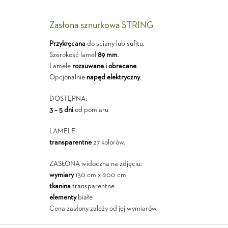
Zasłona sznurkowa STRING
Przykręcana
do ściany lub sufitu.
Szerokość lamel
89 mm
.
Lamele
rozsuwane i obracane
.
Opcjonalnie
napęd elektryczny
.
DOSTĘPNA:
3 – 5 dni
od pomiaru
LAMELE:
transparentne
27 kolorów.
ZASŁONA widoczna na zdjęciu:
wymiary
130 cm x 200 cm
tkanina
transparentne
elementy
białe
Cena zasłony zależy od jej wymiarów.