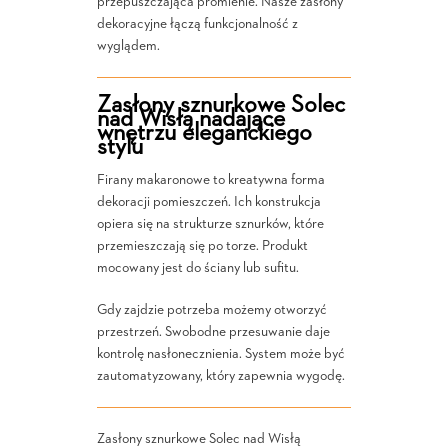
przepuszczająca promienie. Nasze zasłony
dekoracyjne łączą funkcjonalność z
wyglądem.
Zasłony sznurkowe Solec
nad Wisłą nadające
wnętrzu eleganckiego
stylu
Firany makaronowe to kreatywna forma
dekoracji pomieszczeń. Ich konstrukcja
opiera się na strukturze sznurków, które
przemieszczają się po torze. Produkt
mocowany jest do ściany lub sufitu.
Gdy zajdzie potrzeba możemy otworzyć
przestrzeń. Swobodne przesuwanie daje
kontrolę nasłonecznienia. System może być
zautomatyzowany, który zapewnia wygodę.
Zasłony sznurkowe Solec nad Wisłą