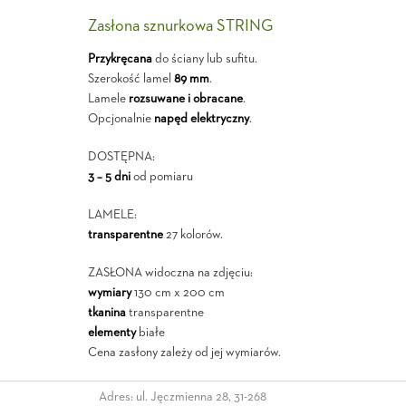
Zasłona sznurkowa STRING
Przykręcana
do ściany lub sufitu.
Szerokość lamel
89 mm
.
Lamele
rozsuwane i obracane
.
Opcjonalnie
napęd elektryczny
.
DOSTĘPNA:
3 – 5 dni
od pomiaru
LAMELE:
transparentne
27 kolorów.
ZASŁONA widoczna na zdjęciu:
wymiary
130 cm x 200 cm
tkanina
transparentne
elementy
białe
Cena zasłony zależy od jej wymiarów.
Adres: ul. Jęczmienna 28, 31-268