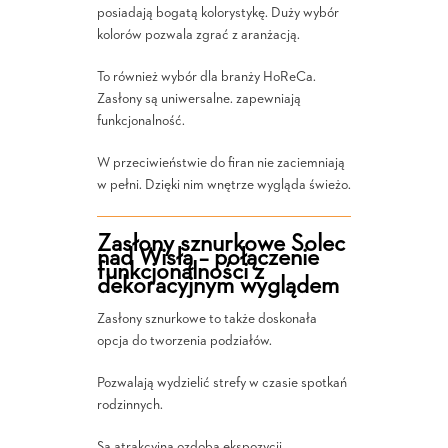
posiadają bogatą kolorystykę. Duży wybór
kolorów pozwala zgrać z aranżacją.
To również wybór dla branży HoReCa.
Zasłony są uniwersalne. zapewniają
funkcjonalność.
W przeciwieństwie do firan nie zaciemniają
w pełni. Dzięki nim wnętrze wygląda świeżo.
Zasłony sznurkowe Solec
nad Wisłą – połączenie
funkcjonalności z
dekoracyjnym wyglądem
Zasłony sznurkowe to także doskonała
opcja do tworzenia podziałów.
Pozwalają wydzielić strefy w czasie spotkań
rodzinnych.
Są atrakcyjną ozdobą ekspozycji