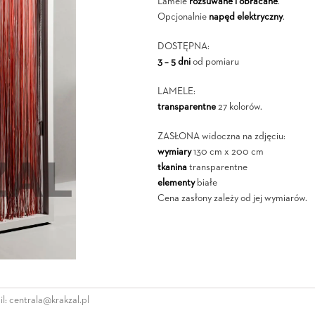
Lamele
rozsuwane i obracane
.
Opcjonalnie
napęd elektryczny
.
DOSTĘPNA:
3 – 5 dni
od pomiaru
LAMELE:
transparentne
27 kolorów.
ZASŁONA widoczna na zdjęciu:
wymiary
130 cm x 200 cm
tkanina
transparentne
elementy
białe
Cena zasłony zależy od jej wymiarów.
l:
centrala@krakzal.pl