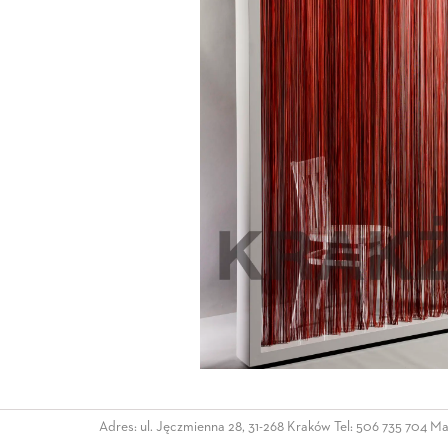
Adres: ul. Jęczmienna 28, 31-268 Kraków Tel:
506 735 704
Mai