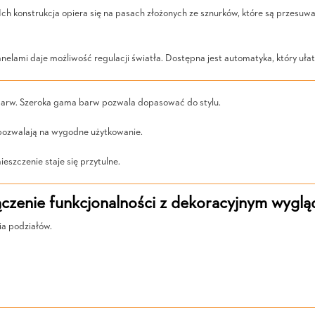
Ich konstrukcja opiera się na pasach złożonych ze sznurków, które są przesuw
elami daje możliwość regulacji światła. Dostępna jest automatyka, który uła
barw. Szeroka gama barw pozwala dopasować do stylu.
. pozwalają na wygodne użytkowanie.
eszczenie staje się przytulne.
czenie funkcjonalności z dekoracyjnym wygl
ia podziałów.